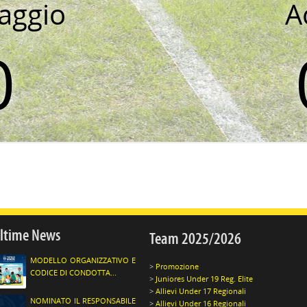
aggio
A
0
ltime News
Team 2025/2026
MODELLO ORGANIZZATIVO E
Promozione
CODICE DI CONDOTTA...
Juniores Under 19 Reg. Elite
Allievi Under 17 Regionali
NOMINATO IL RESPONSABILE
Allievi Under 16 Regionali