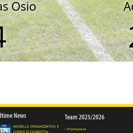
as Osio
A
4
ltime News
Team 2025/2026
MODELLO ORGANIZZATIVO E
Promozione
CODICE DI CONDOTTA...