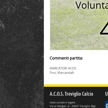
Volunt
Commenti partita:
MARCATORI ACOS:
Fino, Marcandalli
A.C.O.S. Treviglio Calcio
U
Sede sociale e legale:
Via ai Malgari, 6 - 24047 Treviglio (Bg)