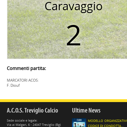
Caravaggio
2
Commenti partita:
MARCATORI ACOS:
F. Diouf
A.C.O.S. Treviglio Calcio
Ultime News
Sede sociale e legale:
MODELLO ORGANIZZATIV
Via ai Malgari, 6 - 24047 Treviglio (Bg)
CODICE DI CONDOTTA...