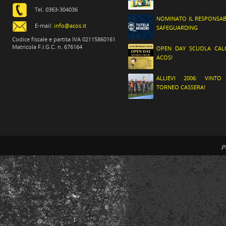
Tel. 0363-304036
NOMINATO IL RESPONSAB
E-mail:
info@acos.it
SAFEGUARDING
Codice fiscale e partita IVA 02115860161
Matricola F.I.G.C. n. 676164
OPEN DAY SCUOLA CAL
ACOS!
ALLIEVI 2006: VINTO
TORNEO CASSERA!
P