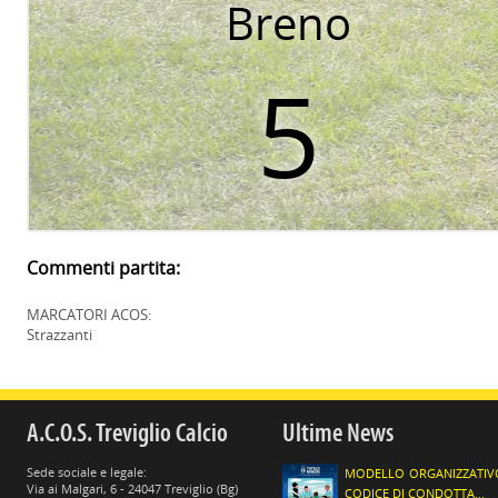
Breno
5
Commenti partita:
MARCATORI ACOS:
Strazzanti
A.C.O.S. Treviglio Calcio
Ultime News
Sede sociale e legale:
MODELLO ORGANIZZATIV
Via ai Malgari, 6 - 24047 Treviglio (Bg)
CODICE DI CONDOTTA...