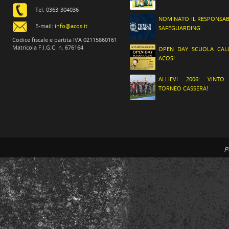
Tel. 0363-304036
NOMINATO IL RESPONSAB
E-mail:
info@acos.it
SAFEGUARDING
Codice fiscale e partita IVA 02115860161
Matricola F.I.G.C. n. 676164
OPEN DAY SCUOLA CAL
ACOS!
ALLIEVI 2006: VINTO
TORNEO CASSERA!
P